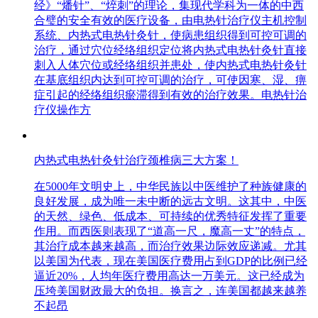
经》“燔针”、“焠刺”的理论，集现代学科为一体的中西
合璧的安全有效的医疗设备，由电热针治疗仪主机控制
系统、内热式电热针灸针，使病患组织得到可控可调的
治疗，通过穴位经络组织定位将内热式电热针灸针直接
刺入人体穴位或经络组织并患处，使内热式电热针灸针
在基底组织内达到可控可调的治疗，可使因寒、湿、痹
症引起的经络组织瘀滞得到有效的治疗效果。电热针治
疗仪操作方
内热式电热针灸针治疗颈椎病三大方案！
在5000年文明史上，中华民族以中医维护了种族健康的
良好发展，成为唯一未中断的远古文明。这其中，中医
的天然、绿色、低成本、可持续的优秀特征发挥了重要
作用。而西医则表现了“道高一尺，魔高一丈”的特点，
其治疗成本越来越高，而治疗效果边际效应递减。尤其
以美国为代表，现在美国医疗费用占到GDP的比例已经
逼近20%，人均年医疗费用高达一万美元。这已经成为
压垮美国财政最大的负担。换言之，连美国都越来越养
不起昂