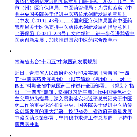
医药传承创新发展的实施意见川医保规〔2022〕16号 各
市（州）医疗保障局、中医药管理局：为贯彻落实《中
共中央国务院关于促进中医药传承创新发展的意见》
（中发〔2019〕43号）、《国家医疗保障局国家中医药
管理局关于医保支持中医药传承创新发展的指导意见》
（医保函〔2021〕229号）文件精神，进一步促进我省中
医药创新发展，加快推进国家中医药综合改革示
青海省出台“十四五”中藏医药发展规划
近日，青海省人民政府办公厅印发实施《青海省“十四
五”中藏医药发展规划》（以下简称《规划》），对“十
四五”时期全省中藏医药工作进行全面部署。《规划》指
出，“十四五”期间，坚持以习近平新时代中国特色社会
主义思想为指导，深入贯彻落实习近平总书记关于中医
药工作的重要论述和党中央、国务院关于促进中医药传
承创新发展的重大部署，按照省委、省政府高质量发展
中藏医药决策部署，坚持稳中求进工作总基调，坚持中
藏西医并重