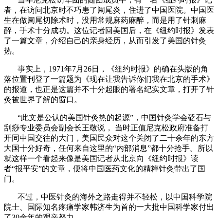
者，在访问北京时不巧患了阑尾炎，住进了中国医院。中国医
生在做阑尾切除术时，没用常规麻药麻醉，而是用了针刺麻
醉，手术十分成功。这位记者回美国后，在《纽约时报》发表
了一篇文章，介绍自己的亲身经历，从而引发了美国的针灸
热。
事实上，1971年7月26日，《纽约时报》的确在头版的角
落位置刊登了一篇题为《现在让我告诉你们我在北京的手术》
的报道，也正是这篇并不十分起眼的署名纪实文章，打开了针
灸被世界了解的窗口。
“此文是公认的美国针灸热的起源”，中国针灸学会砭石与
刮痧专业委员会副会长王敬说， 当时正值尼克松政府准备打
开同中国交往的大门，美国民众对这个关闭了二十余年的东方
大国十分好奇，任何来自这里的“内部消息”都十分抢手。所以
就这样一个看起来像是美国记者从北京向《纽约时报》读
者“报平安”的文章，便将中国医药文化的精粹针灸带出了国
门。
不过，中医针灸的海外之路走得并不轻松，以中国科学院
院士、国际知名疼痛学家韩济生为首的一大批中国科学家付出
了30余年的艰辛努力。