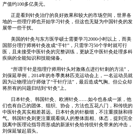
产值约100多亿美元。
正是看到针灸治疗的良好效果和较大的市场空间，世界各
地的一些理疗师也开始学习针灸，但这也无疑为中国针灸的发
展带一些干扰。
美国的针灸与东方医学硕士需要学习2000小时以上，而美
国部分理疗师将针灸改成“干针”，只需学习50个学时就可行
医，且未接受中医针灸的完整训练，更缺乏中医针灸处理多科
疾病的全能知识和技能储备。
“所谓干针是指理疗师用针头对激痛点进行针刺的方法”，
刘保延举例，2014年的冬季奥林匹克运动会上，一名运动员就
因为让物理治疗师做了“干针疗法”，最后造成气胸。但公众却
将所有的问题归结到“针灸”上。
日本针灸、韩国针灸、欧洲针灸……如今也各成一派，他
们也有自己的团体、组织、协会，方法也五花八门，和传统的
中医针灸其实相差甚远。日本针灸的针极细，不注重摸脉和得
气。韩国针灸则更注重观看病人的整体面相、体态，提到完全
脱离中医理论指导而形成的新派针灸给传统针灸带来的冲击，
刘保延皱起眉头。