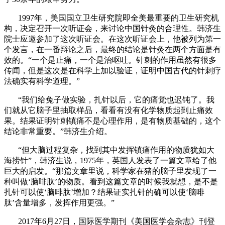
1997年，美国国立卫生研究院即全美最重要的卫生研究机
构，决定召开一次听证会，来讨论中国针灸的合理性。韩济生
院士应邀参加了这次听证会。在这次听证会上，他被列为第一
个发言，在一番辩论之后，最终的结论是针灸在两个方面是有
效的。“一个是止痛，一个是治呕吐。针刺的作用虽然有很多
传闻，但是这次是在科学上加以验证，证明中国古代的针刺疗
法确实有科学道理。”
“我们给兔子做实验，扎针以后，它的痛觉也迟钝了。我
们就从它脑子里抽取样品，看看有没有化学物质起到止痛效
果。结果证明针刺镇痛不是心理作用，是有物质基础的，这个
结论非常重要。”韩济生介绍。
“但大脑过程复杂，找到其中发挥镇痛作用的物质犹如大
海捞针”，韩济生说，1975年，英国人发表了一篇文章给了他
巨大的启发。“那篇文章里说，科学家在猪的脑子里发现了一
种叫做‘脑啡肽’的物质。看到这篇文章的时候我就想，是不是
扎针可以使‘脑啡肽’增加？结果证实扎针的确可以使‘脑啡
肽’含量增多，发挥作用更强。”
2017年6月27日，国际医学期刊《美国医学会杂志》刊登