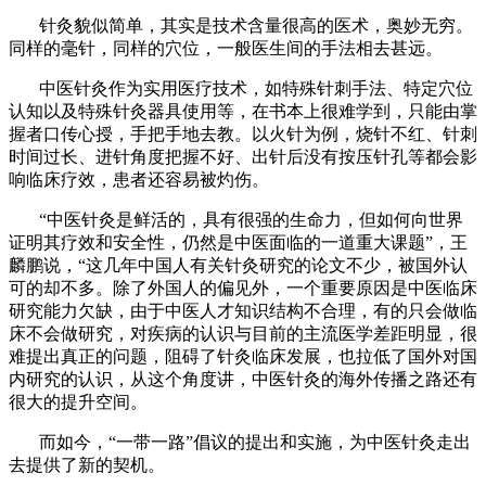
针灸貌似简单，其实是技术含量很高的医术，奥妙无穷。
同样的毫针，同样的穴位，一般医生间的手法相去甚远。
中医针灸作为实用医疗技术，如特殊针刺手法、特定穴位
认知以及特殊针灸器具使用等，在书本上很难学到，只能由掌
握者口传心授，手把手地去教。以火针为例，烧针不红、针刺
时间过长、进针角度把握不好、出针后没有按压针孔等都会影
响临床疗效，患者还容易被灼伤。
“中医针灸是鲜活的，具有很强的生命力，但如何向世界
证明其疗效和安全性，仍然是中医面临的一道重大课题”，王
麟鹏说，“这几年中国人有关针灸研究的论文不少，被国外认
可的却不多。除了外国人的偏见外，一个重要原因是中医临床
研究能力欠缺，由于中医人才知识结构不合理，有的只会做临
床不会做研究，对疾病的认识与目前的主流医学差距明显，很
难提出真正的问题，阻碍了针灸临床发展，也拉低了国外对国
内研究的认识，从这个角度讲，中医针灸的海外传播之路还有
很大的提升空间。
而如今，“一带一路”倡议的提出和实施，为中医针灸走出
去提供了新的契机。