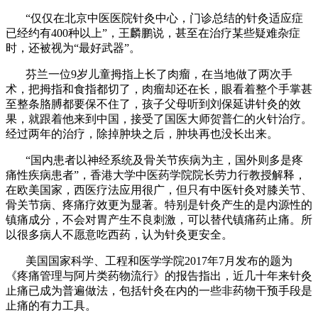
“仅仅在北京中医医院针灸中心，门诊总结的针灸适应症
已经约有400种以上”，王麟鹏说，甚至在治疗某些疑难杂症
时，还被视为“最好武器”。
芬兰一位9岁儿童拇指上长了肉瘤，在当地做了两次手
术，把拇指和食指都切了，肉瘤却还在长，眼看着整个手掌甚
至整条胳膊都要保不住了，孩子父母听到刘保延讲针灸的效
果，就跟着他来到中国，接受了国医大师贺普仁的火针治疗。
经过两年的治疗，除掉肿块之后，肿块再也没长出来。
“国内患者以神经系统及骨关节疾病为主，国外则多是疼
痛性疾病患者”，香港大学中医药学院院长劳力行教授解释，
在欧美国家，西医疗法应用很广，但只有中医针灸对膝关节、
骨关节病、疼痛疗效更为显著。特别是针灸产生的是内源性的
镇痛成分，不会对胃产生不良刺激，可以替代镇痛药止痛。所
以很多病人不愿意吃西药，认为针灸更安全。
美国国家科学、工程和医学学院2017年7月发布的题为
《疼痛管理与阿片类药物流行》的报告指出，近几十年来针灸
止痛已成为普遍做法，包括针灸在内的一些非药物干预手段是
止痛的有力工具。