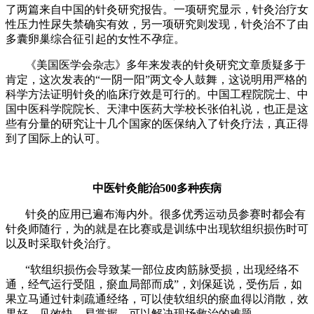
了两篇来自中国的针灸研究报告。一项研究显示，针灸治疗女
性压力性尿失禁确实有效，另一项研究则发现，针灸治不了由
多囊卵巢综合征引起的女性不孕症。
《美国医学会杂志》多年来发表的针灸研究文章质疑多于
肯定，这次发表的“一阴一阳”两文令人鼓舞，这说明用严格的
科学方法证明针灸的临床疗效是可行的。中国工程院院士、中
国中医科学院院长、天津中医药大学校长张伯礼说，也正是这
些有分量的研究让十几个国家的医保纳入了针灸疗法，真正得
到了国际上的认可。
中医针灸能治500多种疾病
针灸的应用已遍布海内外。很多优秀运动员参赛时都会有
针灸师随行，为的就是在比赛或是训练中出现软组织损伤时可
以及时采取针灸治疗。
“软组织损伤会导致某一部位皮肉筋脉受损，出现经络不
通，经气运行受阻，瘀血局部而成”，刘保延说，受伤后，如
果立马通过针刺疏通经络，可以使软组织的瘀血得以消散，效
果好、见效快、易掌握，可以解决现场救治的难题。