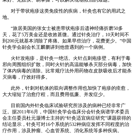
对于带状疱疹这类免疫性的疾病，针灸也有它的用武之
地。
“旅居美国的张女士被患带状疱疹后遗神经痛折磨50多
天，花了5万美金还是收效甚微。通过针灸治疗，10天时间不
到200元就基本消除了疼痛。如果早些治疗，花费更少。”中国
针灸学会副会长王麟鹏讲到他曾遇到的一个病例。
火针攻疱疹，是针灸一绝活。火针点刺疱疹壁，有利于毒
邪向周围组织扩散，同时火针的高温能够杀灭部分病毒，加快
了体内病毒的清除。比常规疗法外用药物在皮肤吸收后才能杀
灭病毒，疗效好得多。
此外，针刺对机体的双向调整作用也加快了疱疹的痊愈，
大大缩短了治愈疗程，而且费用低廉、并发症少。
目前国内外针灸临床试验研究所涉及的病种已经非常广
泛。据2011年6月，中国针灸学会临床分会针灸病谱学术委员
会主任委员杜元灏博士主持的“针灸适宜病症研究”课题获得的
结论显示，针灸可对16个系统的532种病症发挥不同程度的治
疗作用，涉及肿瘤、心血管系统、消化系统等多种疾病。